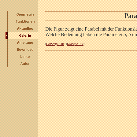
Para
Die Figur zeigt eine Parabel mit der Funktions
Welche Bedeutung haben die Parameter
a
,
b
u
[
GeoScript
-File
] [
GeoStyle
-File
]