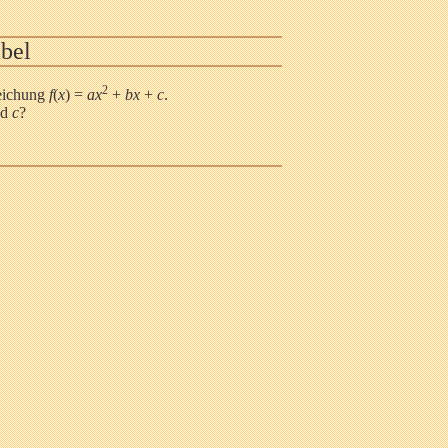
bel
2
leichung
f
(
x
) =
ax
+
bx
+
c
.
nd
c
?