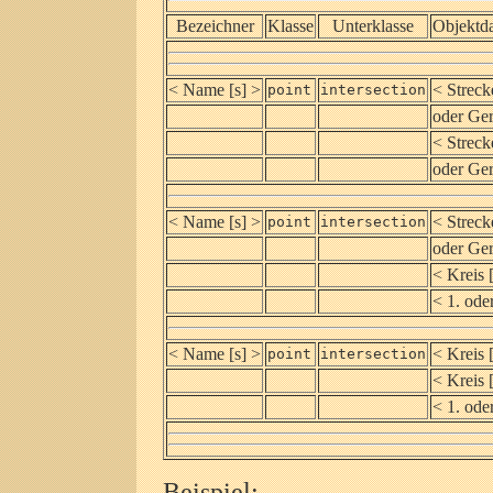
Bezeichner
Klasse
Unterklasse
Objektd
< Name [s] >
< Streck
point
intersection
oder Ge
< Streck
oder Ger
< Name [s] >
< Streck
point
intersection
oder Ge
< Kreis 
< 1. oder
< Name [s] >
< Kreis 
point
intersection
< Kreis 
< 1. oder
Beispiel: