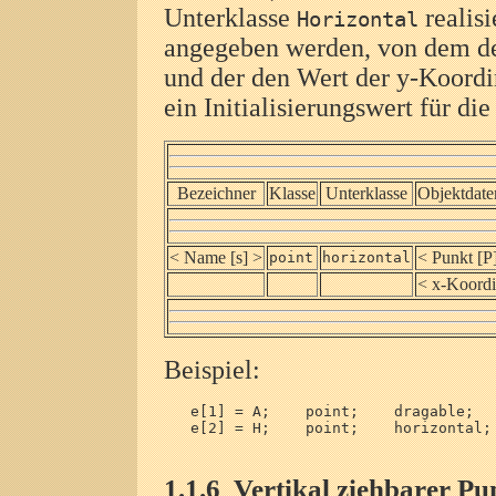
Unterklasse
realisi
Horizontal
angegeben werden, von dem der
und der den Wert der y-Koordi
ein Initialisierungswert für di
Bezeichner
Klasse
Unterklasse
Objektdate
< Name [s] >
< Punkt [P
point
horizontal
< x-Koordi
Beispiel:
   e[1] = A;    point;    dragable;   
   e[2] = H;    point;    horizontal; 
1.1.6
Vertikal ziehbarer Pu