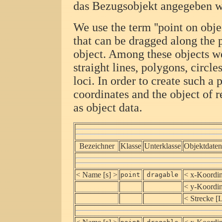
das Bezugsobjekt angegeben w
We use the term ''point on objec
that can be dragged along the 
object. Among these objects we
straight lines, polygons, circles
loci. In order to create such a 
coordinates and the object of 
as object data.
Bezeichner
Klasse
Unterklasse
Objektdaten
< Name [s] >
< x-Koordin
point
dragable
< y-Koordin
< Strecke [