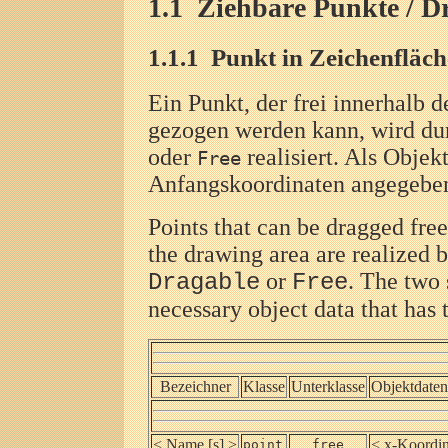
1.1
Ziehbare Punkte / Dr
1.1.1
Punkt in Zeichenfläche
Ein Punkt, der frei innerhalb 
gezogen werden kann, wird du
oder
realisiert. Als Obje
Free
Anfangskoordinaten angegebe
Points that can be dragged free
the drawing area are realized b
or
. The two 
Dragable
Free
necessary object data that has 
Bezeichner
Klasse
Unterklasse
Objektdaten
< Name [s] >
< x-Koordin
point
free