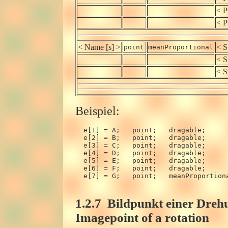
< P
< P
< Name [s] >
< S
point
meanProportional
< S
< S
Beispiel:
  e[1] = A;   point;   dragable;      
  e[2] = B;   point;   dragable;      
  e[3] = C;   point;   dragable;      
  e[4] = D;   point;   dragable;      
  e[5] = E;   point;   dragable;      
  e[6] = F;   point;   dragable;      
  e[7] = G;   point;   meanProportiona
1.2.7
Bildpunkt einer Drehu
Imagepoint of a rotation