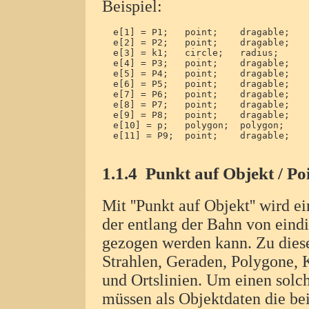
Beispiel:
  e[1] = P1;   point;    dragable;    
  e[2] = P2;   point;    dragable;    
  e[3] = k1;   circle;   radius;      
  e[4] = P3;   point;    dragable;    
  e[5] = P4;   point;    dragable;    
  e[6] = P5;   point;    dragable;    
  e[7] = P6;   point;    dragable;    
  e[8] = P7;   point;    dragable;    
  e[9] = P8;   point;    dragable;    
  e[10] = p;   polygon;  polygon;     
  e[11] = P9;  point;    dragable;    
1.1.4
Punkt auf Objekt / Poi
Mit ''Punkt auf Objekt'' wird e
der entlang der Bahn von ein
gezogen werden kann. Zu diese
Strahlen, Geraden, Polygone, 
und Ortslinien. Um einen solc
müssen als Objektdaten die b