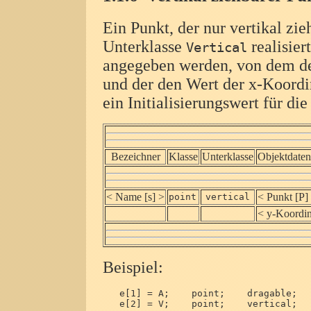
Ein Punkt, der nur vertikal zie
Unterklasse
realisier
Vertical
angegeben werden, von dem der
und der den Wert der x-Koordi
ein Initialisierungswert für di
Bezeichner
Klasse
Unterklasse
Objektdaten
< Name [s] >
< Punkt [P]
point
vertical
< y-Koordin
Beispiel:
   e[1] = A;    point;    dragable;   
   e[2] = V;    point;    vertical;   