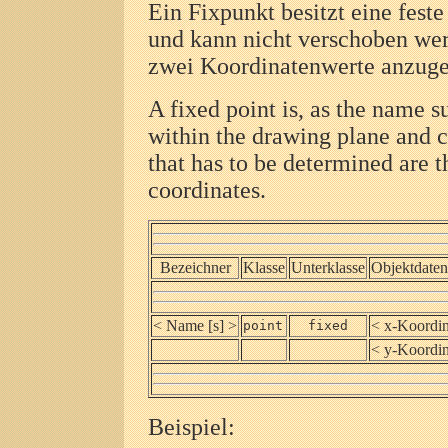
Ein Fixpunkt besitzt eine fest
und kann nicht verschoben wer
zwei Koordinatenwerte anzug
A fixed point is, as the name su
within the drawing plane and 
that has to be determined are t
coordinates.
Bezeichner
Klasse
Unterklasse
Objektdaten
< Name [s] >
< x-Koordin
point
fixed
< y-Koordin
Beispiel: