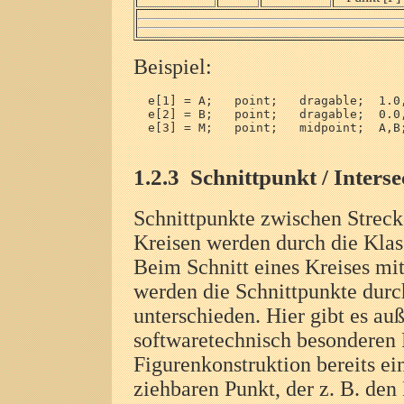
Beispiel:
  e[1] = A;   point;   dragable;  1.0,
  e[2] = B;   point;   dragable;  0.0,
  e[3] = M;   point;   midpoint;  A,B;
1.2.3
Schnittpunkt / Interse
Schnittpunkte zwischen Streck
Kreisen werden durch die Kla
Beim Schnitt eines Kreises mi
werden die Schnittpunkte durc
unterschieden. Hier gibt es a
softwaretechnisch besonderen F
Figurenkonstruktion bereits ei
ziehbaren Punkt, der z. B. den