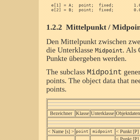
  e[1] = A;  point;  fixed;        1.0
  e[2] = B;  point;  fixed;        0.0
1.2.2
Mittelpunkt / Midpoi
Den Mittelpunkt zwischen zwe
die Unterklasse
. Als
Midpoint
Punkte übergeben werden.
The subclass
gener
Midpoint
points. The object data that ne
points.
Bezeichner
Klasse
Unterklasse
Objektdaten
< Name [s] >
< Punkt [P]
point
midpoint
< Punkt [P]