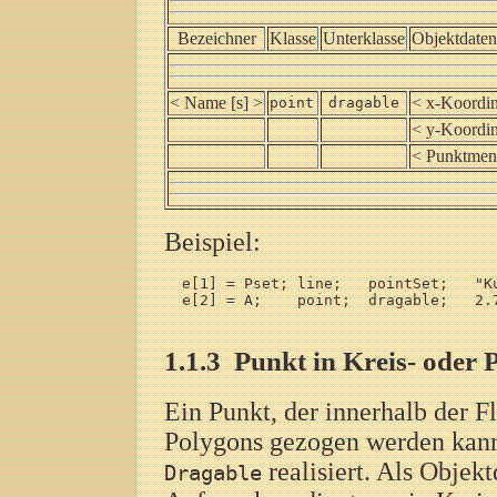
Bezeichner
Klasse
Unterklasse
Objektdaten
< Name [s] >
< x-Koordin
point
dragable
< y-Koordin
< Punktmen
Beispiel:
  e[1] = Pset; line;   pointSet;   "Ku
  e[2] = A;    point;  dragable;   2.7
1.1.3
Punkt in Kreis- oder 
Ein Punkt, der innerhalb der F
Polygons gezogen werden kann,
realisiert. Als Objek
Dragable