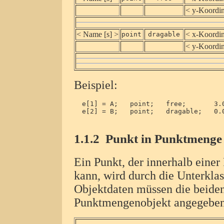
< y-Koordin
< Name [s] >
< x-Koordin
point
dragable
< y-Koordin
Beispiel:
  e[1] = A;   point;   free;       3.0
  e[2] = B;   point;   dragable;   0.0
1.1.2
Punkt in Punktmenge
Ein Punkt, der innerhalb ein
kann, wird durch die Unterkla
Objektdaten müssen die beide
Punktmengenobjekt angegeben