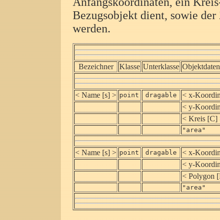
Anfangskoordinaten, ein Kreis-
Bezugsobjekt dient, sowie der
werden.
Bezeichner
Klasse
Unterklasse
Objektdaten
< Name [s] >
< x-Koordin
point
dragable
< y-Koordin
< Kreis [C]
"area"
< Name [s] >
< x-Koordin
point
dragable
< y-Koordin
< Polygon 
"area"