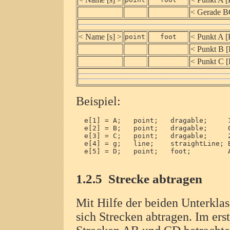
< Gerade B
< Name [s] >
< Punkt A [
point
foot
< Punkt B [
< Punkt C [
Beispiel:
  e[1] = A;   point;   dragable;     1
  e[2] = B;   point;   dragable;     0
  e[3] = C;   point;   dragable;     2
  e[4] = g;   line;    straightLine; B
  e[5] = D;   point;   foot;         A
1.2.5
Strecke abtragen
Mit Hilfe der beiden Unterkla
sich Strecken abtragen. Im ers