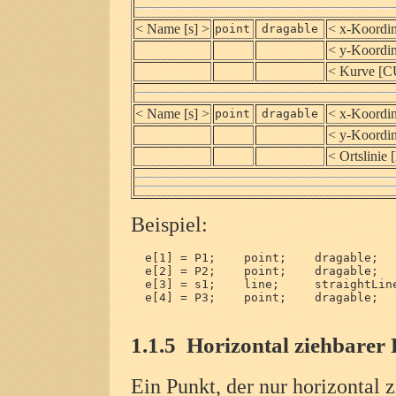
< Name [s] >
< x-Koordin
point
dragable
< y-Koordin
< Kurve [C
< Name [s] >
< x-Koordin
point
dragable
< y-Koordin
< Ortslinie
Beispiel:
  e[1] = P1;    point;    dragable;   
  e[2] = P2;    point;    dragable;   
  e[3] = s1;    line;     straightLine
  e[4] = P3;    point;    dragable;   
1.1.5
Horizontal ziehbarer 
Ein Punkt, der nur horizontal z