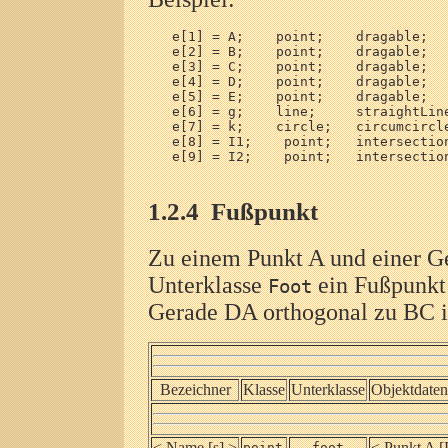
   e[1] = A;    point;    dragable;   
   e[2] = B;    point;    dragable;   
   e[3] = C;    point;    dragable;   
   e[4] = D;    point;    dragable;   
   e[5] = E;    point;    dragable;   
   e[6] = g;    line;     straightLine
   e[7] = k;    circle;   circumcircle
   e[8] = I1;    point;   intersection
   e[9] = I2;    point;   intersection
1.2.4
Fußpunkt
Zu einem Punkt A und einer G
Unterklasse
ein Fußpunkt 
Foot
Gerade DA orthogonal zu BC i
Bezeichner
Klasse
Unterklasse
Objektdaten
< Name [s] >
< Punkt A [
point
foot