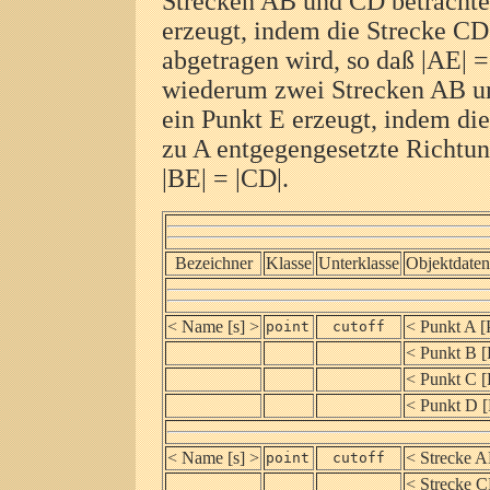
Strecken AB und CD betrachte
erzeugt, indem die Strecke CD
abgetragen wird, so daß
|
AE
|
wiederum zwei Strecken AB un
ein Punkt E erzeugt, indem di
zu A entgegengesetzte Richtun
|
BE
|
=
|
CD
|
.
Bezeichner
Klasse
Unterklasse
Objektdaten
< Name [s] >
< Punkt A [
point
cutoff
< Punkt B [
< Punkt C [
< Punkt D [
< Name [s] >
< Strecke 
point
cutoff
< Strecke C