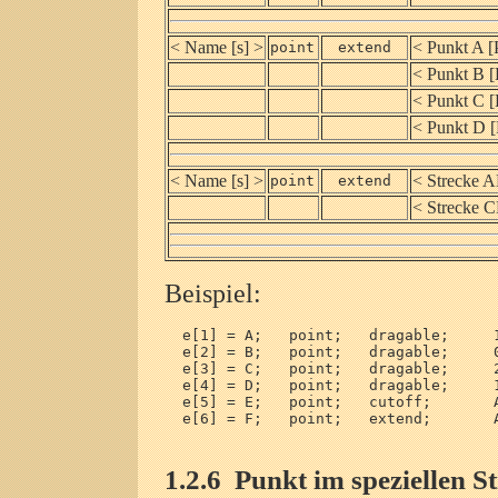
< Name [s] >
< Punkt A [
point
extend
< Punkt B [
< Punkt C [
< Punkt D [
< Name [s] >
< Strecke 
point
extend
< Strecke C
Beispiel:
  e[1] = A;   point;   dragable;     1
  e[2] = B;   point;   dragable;     0
  e[3] = C;   point;   dragable;     2
  e[4] = D;   point;   dragable;     1
  e[5] = E;   point;   cutoff;       A
  e[6] = F;   point;   extend;       A
1.2.6
Punkt im speziellen St