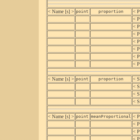
< Name [s] >
< P
point
proportion
< P
< P
< P
< P
< P
< P
< P
< Name [s] >
< S
point
proportion
< S
< S
< S
< Name [s] >
< P
point
meanProportional
< P
< P
< P